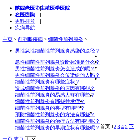
陕西老医协生殖医学医院
医院概况
|
在线咨询
名医团队
|
男科挂号
|
疾病导航
主页
>
前列腺疾病
>
细菌性前列腺炎
>
男性急性细菌性前列腺炎感染的途径？
急性细菌性前列腺炎诊断标准是什么？
男性细菌性前列腺炎怎么造成的呢？
男性细菌性前列腺炎会传染给他人吗？
细菌性前列腺炎有哪些症状？
造成细菌性前列腺炎的原因有哪些？
细菌性前列腺炎的易感人群有哪些？
细菌性前列腺炎有哪些并发症？
细菌性前列腺炎的类型有哪些？
预防细菌性前列腺炎的方法有哪些？
细菌性前列腺炎的治疗方法有哪些呢？
首页
1
2
3
4
5
下
细菌性前列腺炎的早期症状有哪些呢？
一页
末页