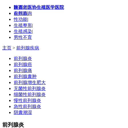
陕西老医协生殖医学医院
首页
|
在线咨询
前列腺
|
性功能
|
生殖整形
|
生殖感染
|
男性不育
主页
>
前列腺疾病
前列腺炎
前列腺癌
前列腺痛
前列腺囊肿
前列腺增生肥大
无菌性前列腺炎
细菌性前列腺炎
慢性前列腺炎
急性前列腺炎
阴囊潮湿
前列腺炎