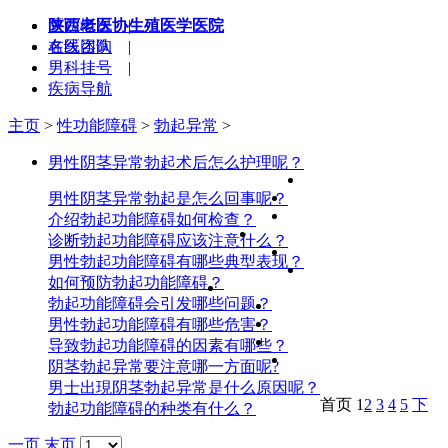
陕西老医协生殖医学医院
医院概况
|
在线咨询
名医团队
|
男科挂号
|
疾病导航
主页
>
性功能障碍
>
勃起异常
>
男性阴茎异常勃起术后怎么护理呢？
男性阴茎异常勃起是怎么回事呢？
介绍勃起功能障碍如何检查？
诊断勃起功能障碍应该注意什么？
男性勃起功能障碍有哪些典型表现？
如何预防勃起功能障碍？
勃起功能障碍会引发哪些问题？
男性勃起功能障碍有哪些危害？
导致勃起功能障碍的因素有哪些？
阴茎勃起异常要注意哪一方面呢?
男士出現阴茎勃起异常是什么原因呢？
首页
1
2
3
4
5
下
勃起功能障碍的种类有什么？
一页
末页