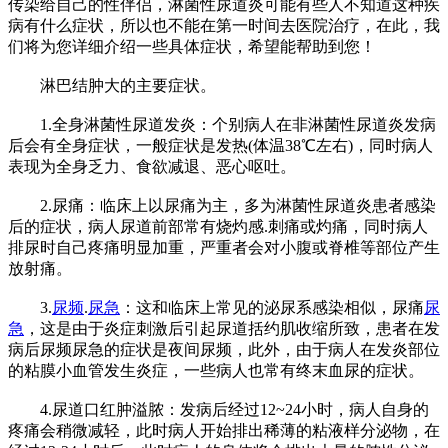
传染给自己的性伴侣，淋菌性尿道炎可能有些人不知道这种疾
病有什么症状，所以也不能在第一时间去医院治疗，在此，我
们将为您详细介绍一些具体症状，希望能帮助到您！
淋巴结肿大的主要症状。
1.全身淋菌性尿道发炎：个别病人在非淋菌性尿道炎发病
后会有全身症状，一般症状是发热(体温38℃左右)，同时病人
表现为全身乏力、食欲减退、恶心呕吐。
2.尿痛：临床上以尿痛为主，多为淋菌性尿道炎患者感染
后的症状，病人尿道前部常有烧灼感.刺痛或灼痛，同时病人
排尿时自己疼痛明显加重，严重者会对小腹或脊椎等部位产生
放射痛。
3.
尿频
.
尿急
：这和临床上常见的泌尿系感染相似，尿痛
尿
急
，这是由于炎症刺激后引起尿道括约肌收缩所致，患者在发
病后尿频尿急的症状是夜间尿频，此外，由于病人在发炎部位
的粘膜小血管发生炎症，一些病人也常有终末血尿的症状。
4.尿道口红肿溢脓：发病后经过12~24小时，病人自身的
疼痛会稍微减轻，此时病人开始排出稀薄的粘液样分泌物，在