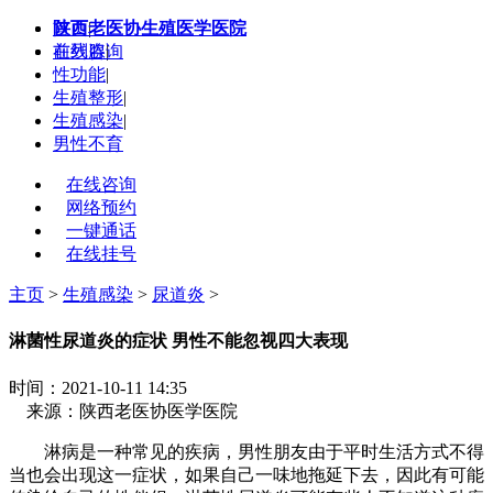
陕西老医协生殖医学医院
首页
|
在线咨询
前列腺
|
性功能
|
生殖整形
|
生殖感染
|
男性不育
在线咨询
网络预约
一键通话
在线挂号
主页
>
生殖感染
>
尿道炎
>
淋菌性尿道炎的症状 男性不能忽视四大表现
时间：2021-10-11 14:35
来源：陕西老医协医学医院
淋病是一种常见的疾病，男性朋友由于平时生活方式不得
当也会出现这一症状，如果自己一味地拖延下去，因此有可能