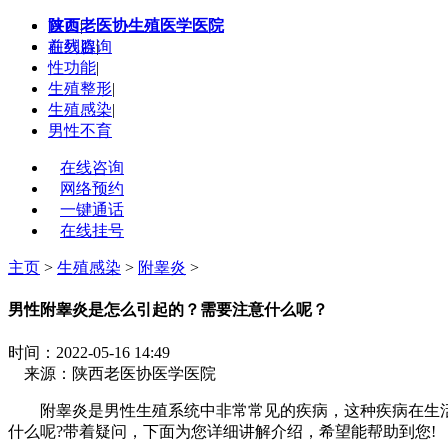
陕西老医协生殖医学医院
首页
|
在线咨询
前列腺
|
性功能
|
生殖整形
|
生殖感染
|
男性不育
在线咨询
网络预约
一键通话
在线挂号
主页
>
生殖感染
>
附睾炎
>
男性附睾炎是怎么引起的？需要注意什么呢？
时间：2022-05-16 14:49
来源：陕西老医协医学医院
附睾炎是男性生殖系统中非常常见的疾病，这种疾病在生活
什么呢?带着疑问，下面为您详细讲解介绍，希望能帮助到您!