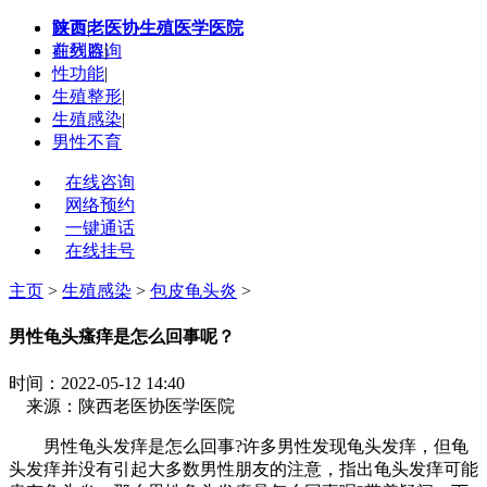
陕西老医协生殖医学医院
首页
|
在线咨询
前列腺
|
性功能
|
生殖整形
|
生殖感染
|
男性不育
在线咨询
网络预约
一键通话
在线挂号
主页
>
生殖感染
>
包皮龟头炎
>
男性龟头瘙痒是怎么回事呢？
时间：2022-05-12 14:40
来源：陕西老医协医学医院
男性龟头发痒是怎么回事?许多男性发现龟头发痒，但龟
头发痒并没有引起大多数男性朋友的注意，指出龟头发痒可能