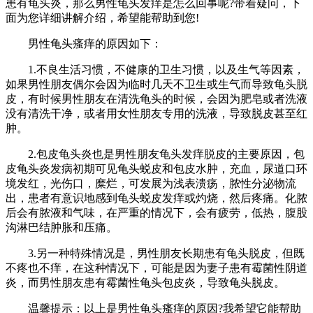
患有龟头炎，那么男性龟头发痒是怎么回事呢?带着疑问，下
面为您详细讲解介绍，希望能帮助到您!
男性龟头瘙痒的原因如下：
1.不良生活习惯，不健康的卫生习惯，以及生气等因素，
如果男性朋友偶尔会因为临时几天不卫生或生气而导致龟头脱
皮，有时候男性朋友在清洗龟头的时候，会因为肥皂或者洗液
没有清洗干净，或者用女性朋友专用的洗液，导致脱皮甚至红
肿。
2.包皮龟头炎也是男性朋友龟头发痒脱皮的主要原因，包
皮龟头炎发病初期可见龟头蜕皮和包皮水肿，充血，尿道口环
境发红，光伤口，糜烂，可发展为浅表溃疡，脓性分泌物流
出，患者有意识地感到龟头蜕皮发痒或灼烧，然后疼痛。化脓
后会有脓液和气味，在严重的情况下，会有疲劳，低热，腹股
沟淋巴结肿胀和压痛。
3.另一种特殊情况是，男性朋友长期患有龟头脱皮，但既
不疼也不痒，在这种情况下，可能是因为妻子患有霉菌性阴道
炎，而男性朋友患有霉菌性龟头包皮炎，导致龟头脱皮。
温馨提示：以上是男性龟头瘙痒的原因?我希望它能帮助