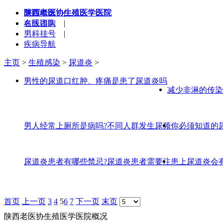
陕西老医协生殖医学医院
医院概况
|
在线咨询
名医团队
|
男科挂号
|
疾病导航
主页
>
生殖感染
>
尿道炎
>
男性的尿道口红肿、疼痛是患了尿道炎吗
减少非淋的传染
男人经常上厕所是病吗?不同人群发生尿频
你必须知道的
尿道炎患者有哪些禁忌?尿道炎患者需要注
患上尿道炎会
首页
上一页
3
4
5
6
7
下一页
末页
陕西老医协生殖医学医院概况